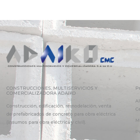
CONSTRUCCIONES, MULTISERVICIOS Y
P
COMERCIALIZADORA ADAIKO
A
Construcción, edificación, remodelación, venta
C
de prefabricados de concreto para obra eléctrica
M
(insumos para obra eléctrica y civil).
P