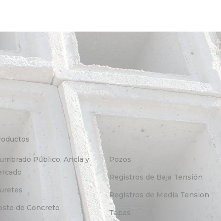
roductos
Categorías
lumbrado Público, Ancla y
Pozos
ercado
Registros de Baja Tensión
uretes
Registros de Media Tension
oste de Concreto
Tapas