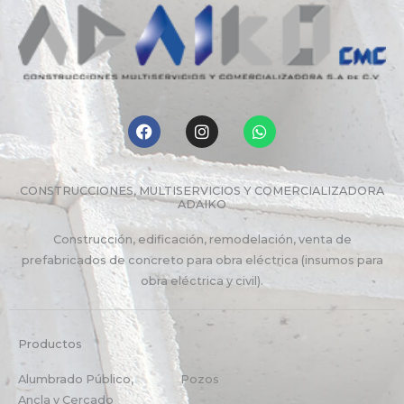
F
I
W
a
n
h
c
s
a
e
t
t
b
a
s
CONSTRUCCIONES, MULTISERVICIOS Y COMERCIALIZADORA
o
g
a
ADAIKO
o
r
p
k
a
p
Construcción, edificación, remodelación, venta de
m
prefabricados de concreto para obra eléctrica (insumos para
obra eléctrica y civil).
Productos
Categorías
Alumbrado Público,
Pozos
Ancla y Cercado