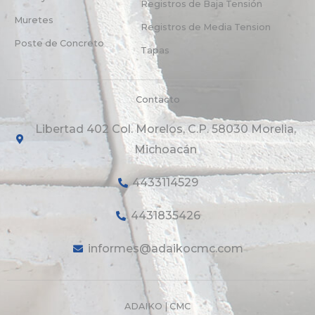
Registros de Baja Tensión
Muretes
Registros de Media Tension
Poste de Concreto
Tapas
Contacto
Libertad 402 Col. Morelos, C.P. 58030 Morelia,
Michoacán
4433114529
4431835426
informes@adaikocmc.com
ADAIKO | CMC